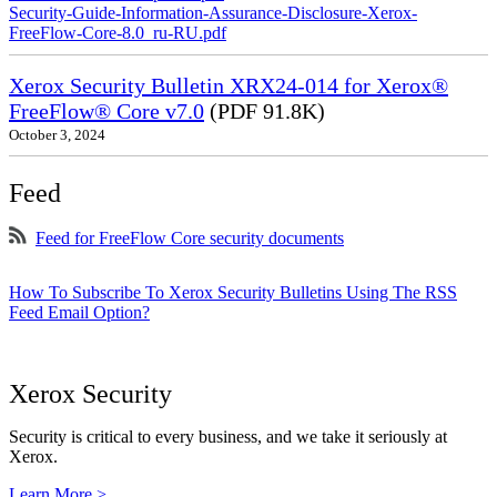
Security-Guide-Information-Assurance-Disclosure-Xerox-
FreeFlow-Core-8.0_ru-RU.pdf
Xerox Security Bulletin XRX24-014 for Xerox®
FreeFlow® Core v7.0
(PDF 91.8K)
October 3, 2024
Feed
Feed for FreeFlow Core security documents
How To Subscribe To Xerox Security Bulletins Using The RSS
Feed Email Option?
Xerox Security
Security is critical to every business, and we take it seriously at
Xerox.
Learn More >