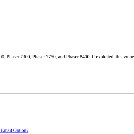
0, Phaser 7300, Phaser 7750, and Phaser 8400. If exploited, this vulnera
 Email Option?