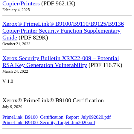
Copier/Printers
(PDF 962.1K)
February 4, 2025
Xerox® PrimeLink® B9100/B9110/B9125/B9136
Copier/Printer Security Function Supplementary
Guide
(PDF 829K)
October 21, 2023
Xerox Security Bulletin XRX22-009 – Potential
RSA Key Generation Vulnerability
(PDF 116.7K)
March 24, 2022
V 1.0
Xerox® PrimeLink® B9100 Certification
July 9, 2020
PrimeLink_B9100_Certification_Report_July092020.pdf
PrimeLink_B9100_Security-Target_Jun2020.pdf