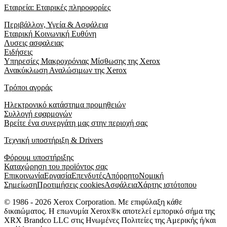
Εταιρεία: Εταιρικές πληροφορίες
Περιβάλλον, Υγεία & Ασφάλεια
Εταιρική Κοινωνική Ευθύνη
Λυσεις ασφαλειας
Ειδήσεις
Υπηρεσίες Μακροχρόνιας Μίσθωσης της Xerox
Ανακύκλωση Αναλώσιμων της Xerox
Τρόποι αγοράς
Ηλεκτρονικό κατάστημα προμηθειών
Συλλογή εφαρμογών
Βρείτε ένα συνεργάτη μας στην περιοχή σας
Τεχνική υποστήριξη & Drivers
Φόρουμ υποστήριξης
Καταχώρηση του προϊόντος σας
Επικοινωνία
Εργασία
Επενδυτές
Απόρρητο
Νομική
Σημείωση
Προτιμήσεις cookies
Ασφάλεια
Χάρτης ιστότοπου
© 1986 - 2026 Xerox Corporation. Με επιφύλαξη κάθε
δικαιώματος. Η επωνυμία Xerox®κ αποτελεί εμπορικό σήμα της
XRX Brandco LLC στις Ηνωμένες Πολιτείες της Αμερικής ή/και