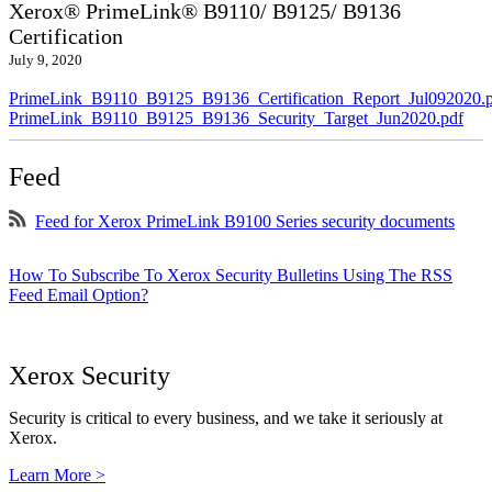
Xerox® PrimeLink® B9110/ B9125/ B9136
Certification
July 9, 2020
PrimeLink_B9110_B9125_B9136_Certification_Report_Jul092020.
PrimeLink_B9110_B9125_B9136_Security_Target_Jun2020.pdf
Feed
Feed for Xerox PrimeLink B9100 Series security documents
How To Subscribe To Xerox Security Bulletins Using The RSS
Feed Email Option?
Xerox Security
Security is critical to every business, and we take it seriously at
Xerox.
Learn More >