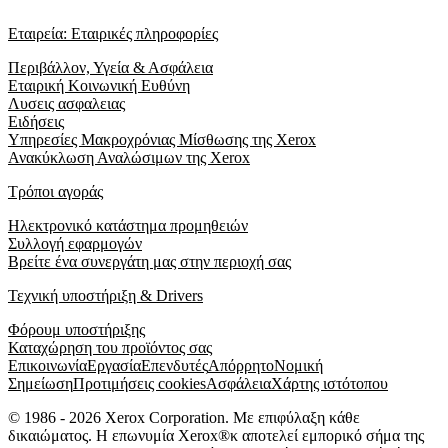
Εταιρεία: Εταιρικές πληροφορίες
Περιβάλλον, Υγεία & Ασφάλεια
Εταιρική Κοινωνική Ευθύνη
Λυσεις ασφαλειας
Ειδήσεις
Υπηρεσίες Μακροχρόνιας Μίσθωσης της Xerox
Ανακύκλωση Αναλώσιμων της Xerox
Τρόποι αγοράς
Ηλεκτρονικό κατάστημα προμηθειών
Συλλογή εφαρμογών
Βρείτε ένα συνεργάτη μας στην περιοχή σας
Τεχνική υποστήριξη & Drivers
Φόρουμ υποστήριξης
Καταχώρηση του προϊόντος σας
Επικοινωνία
Εργασία
Επενδυτές
Απόρρητο
Νομική
Σημείωση
Προτιμήσεις cookies
Ασφάλεια
Χάρτης ιστότοπου
© 1986 - 2026 Xerox Corporation. Με επιφύλαξη κάθε
δικαιώματος. Η επωνυμία Xerox®κ αποτελεί εμπορικό σήμα της