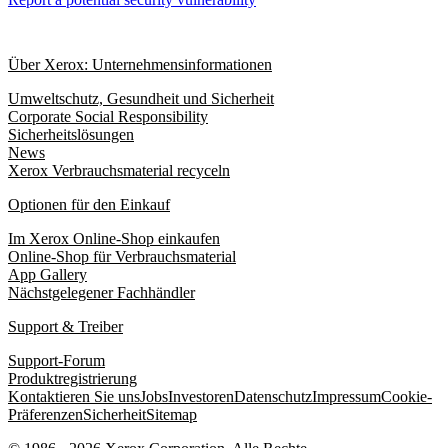
Über Xerox: Unternehmensinformationen
Umweltschutz, Gesundheit und Sicherheit
Corporate Social Responsibility
Sicherheitslösungen
News
Xerox Verbrauchsmaterial recyceln
Optionen für den Einkauf
Im Xerox Online-Shop einkaufen
Online-Shop für Verbrauchsmaterial
App Gallery
Nächstgelegener Fachhändler
Support & Treiber
Support-Forum
Produktregistrierung
Kontaktieren Sie uns
Jobs
Investoren
Datenschutz
Impressum
Cookie-
Präferenzen
Sicherheit
Sitemap