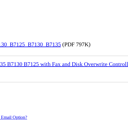
7130_B7125_B7130_B7135
(PDF 797K)
35 B7130 B7125 with Fax and Disk Overwrite Controll
 Email Option?